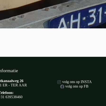
nformatie
tkanaalweg 26
volg ons op INSTA
1 ER - TER AAR
volg ons op FB
Telefoon:
+31 639538460