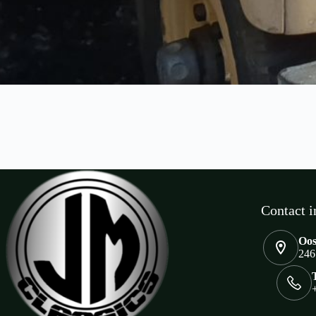
Contact i
Oos
246