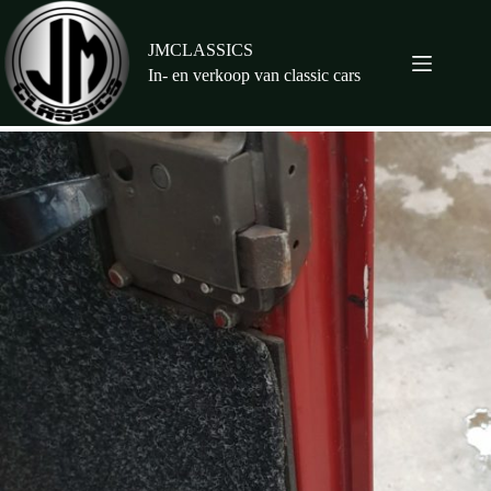
Ga
naar
de
JMCLASSICS
inhoud
In- en verkoop van classic cars