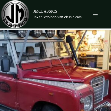
Ga
naar
de
JMCLASSICS
inhoud
In- en verkoop van classic cars