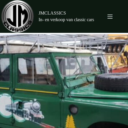
Ga
naar
de
JMCLASSICS
inhoud
In- en verkoop van classic cars