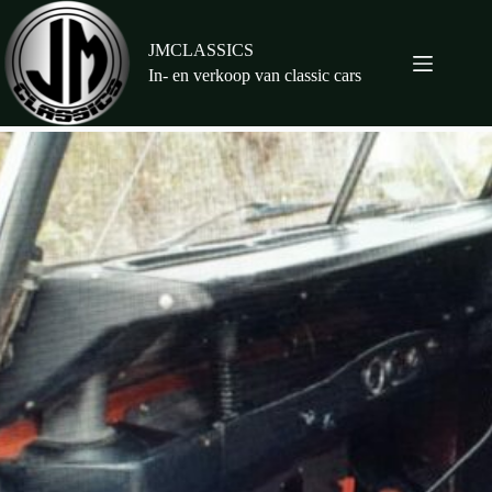
Ga
naar
de
JMCLASSICS
inhoud
In- en verkoop van classic cars