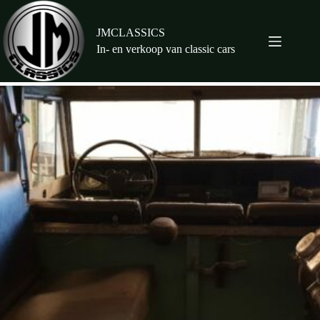
Ga
naar
de
JMCLASSICS
inhoud
In- en verkoop van classic cars