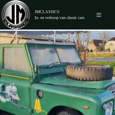
Ga
naar
de
JMCLASSICS
inhoud
In- en verkoop van classic cars