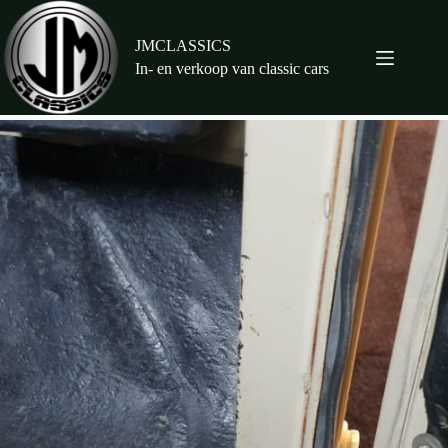
Ga
naar
de
JMCLASSICS
inhoud
In- en verkoop van classic cars