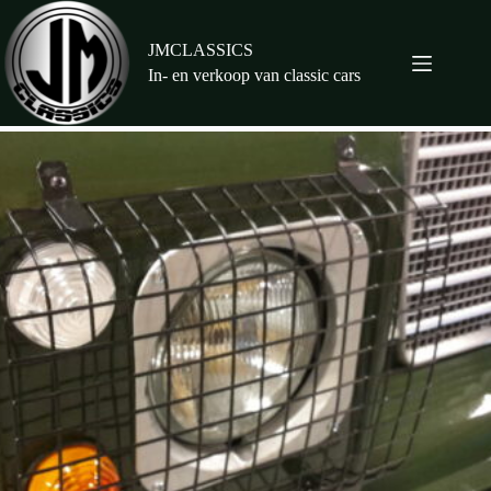
Ga
naar
de
JMCLASSICS
inhoud
In- en verkoop van classic cars