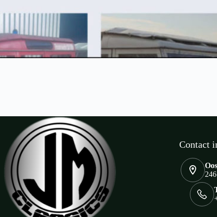
Contact i
Oos
246