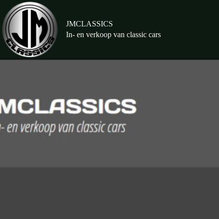
Ga
naar
de
JMCLASSICS
inhoud
In- en verkoop van classic cars