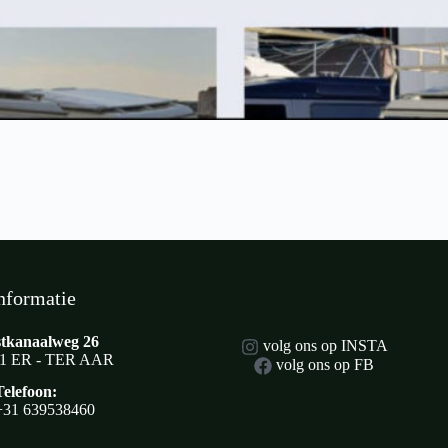
nformatie
tkanaalweg 26
volg ons op INSTA
1 ER - TER AAR
volg ons op FB
Telefoon:
+31 639538460