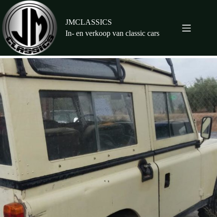
Ga
naar
de
JMCLASSICS
inhoud
In- en verkoop van classic cars