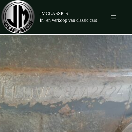
Ga
naar
de
JMCLASSICS
inhoud
In- en verkoop van classic cars