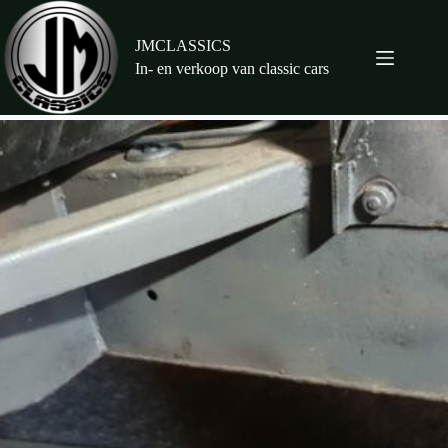
Ga
naar
de
JMCLASSICS
inhoud
In- en verkoop van classic cars