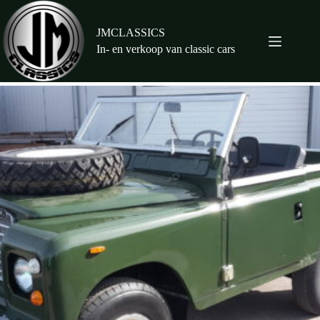
Ga
naar
de
JMCLASSICS
inhoud
In- en verkoop van classic cars