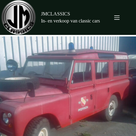
Ga
naar
de
JMCLASSICS
inhoud
In- en verkoop van classic cars