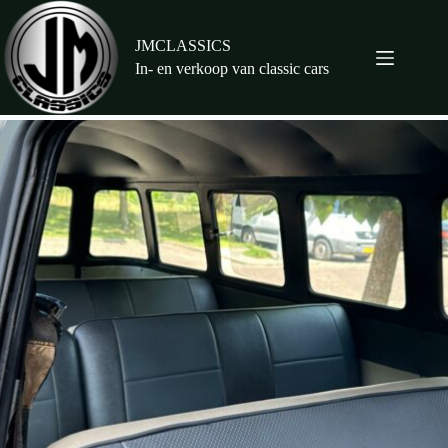
Ga
naar
de
JMCLASSICS
inhoud
In- en verkoop van classic cars