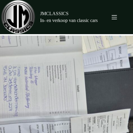
Ga
naar
de
JMCLASSICS
inhoud
In- en verkoop van classic cars