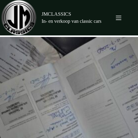
Ga
naar
de
JMCLASSICS
inhoud
In- en verkoop van classic cars