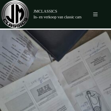
Ga
naar
de
JMCLASSICS
inhoud
In- en verkoop van classic cars