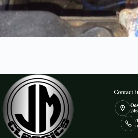
Contact i
Oos
246