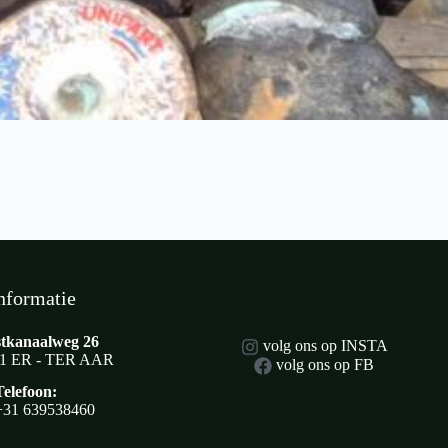
nformatie
tkanaalweg 26
volg ons op INSTA
1 ER - TER AAR
volg ons op FB
Telefoon:
+31 639538460