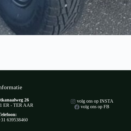
nformatie
tkanaalweg 26
volg ons op INSTA
1 ER - TER AAR
volg ons op FB
Telefoon:
+31 639538460