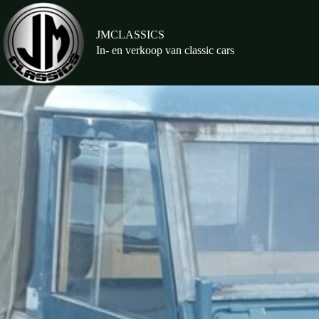
Ga
naar
de
JMCLASSICS
inhoud
In- en verkoop van classic cars