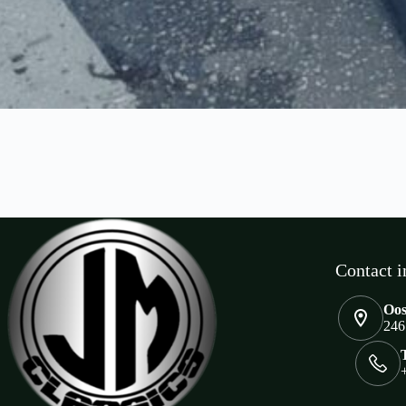
Contact i
Oos
246