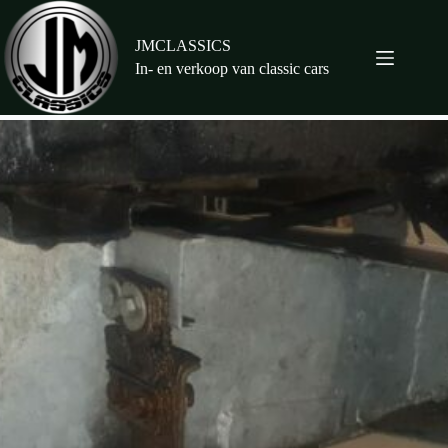
Ga
naar
de
JMCLASSICS
inhoud
In- en verkoop van classic cars