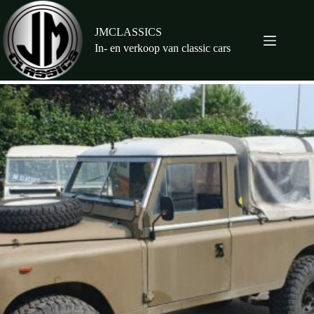
Ga
naar
de
JMCLASSICS
inhoud
In- en verkoop van classic cars