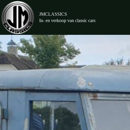
Ga
naar
de
JMCLASSICS
inhoud
In- en verkoop van classic cars