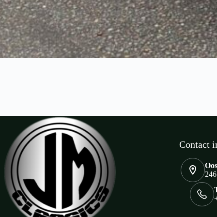
Contact i
Oos
246