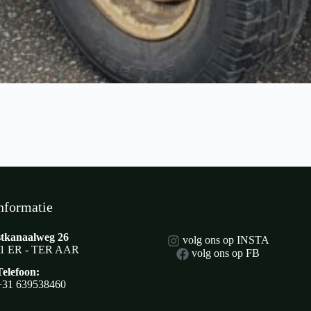
nformatie
tkanaalweg 26
volg ons op INSTA
1 ER - TER AAR
volg ons op FB
Telefoon:
+31 639538460