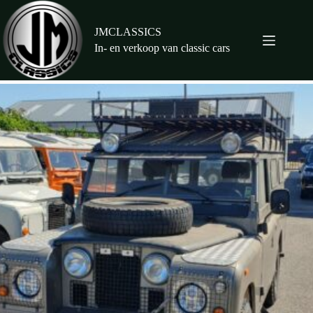
Ga
naar
de
JMCLASSICS
inhoud
In- en verkoop van classic cars