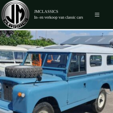
Ga
naar
de
JMCLASSICS
inhoud
In- en verkoop van classic cars