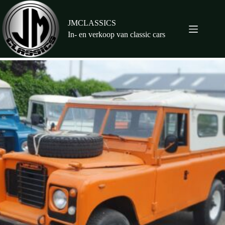
Ga
naar
de
JMCLASSICS
inhoud
In- en verkoop van classic cars