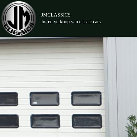
Ga
naar
de
JMCLASSICS
inhoud
In- en verkoop van classic cars