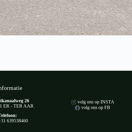
nformatie
tkanaalweg 26
volg ons op INSTA
1 ER - TER AAR
volg ons op FB
Telefoon:
+31 639538460