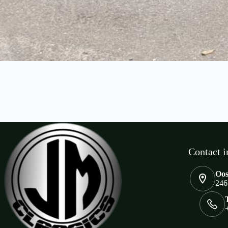
Contact i
Oos
246