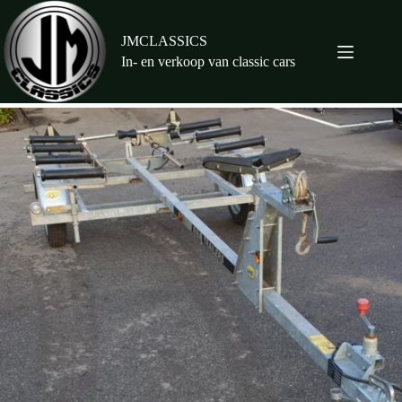
Ga
naar
de
JMCLASSICS
inhoud
In- en verkoop van classic cars