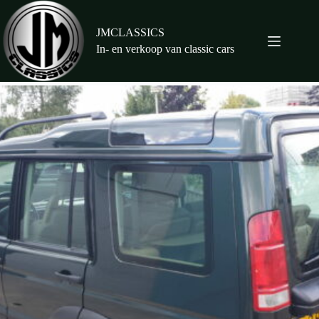
Ga
naar
de
JMCLASSICS
inhoud
In- en verkoop van classic cars