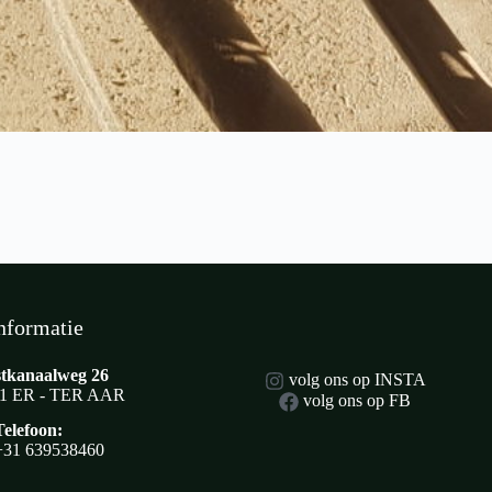
nformatie
tkanaalweg 26
volg ons op INSTA
1 ER - TER AAR
volg ons op FB
Telefoon:
+31 639538460