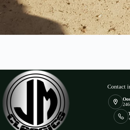
Contact i
Oos
246