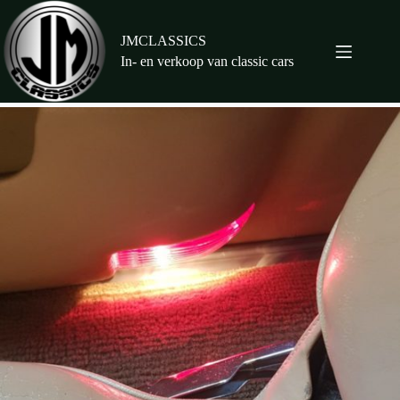
Ga
naar
de
JMCLASSICS
inhoud
In- en verkoop van classic cars