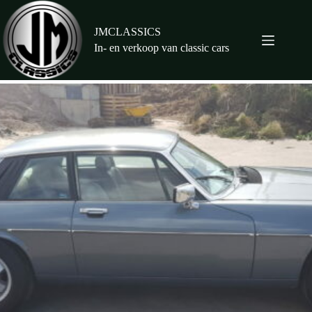
Ga
naar
de
JMCLASSICS
inhoud
In- en verkoop van classic cars