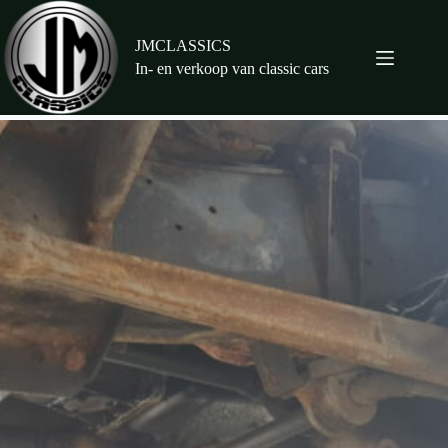
Ga
naar
de
JMCLASSICS
inhoud
In- en verkoop van classic cars