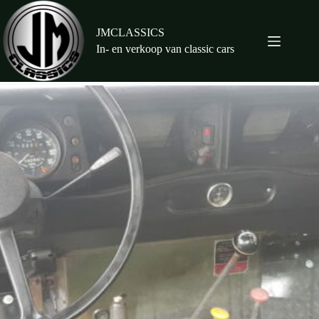
Ga
naar
de
JMCLASSICS
inhoud
In- en verkoop van classic cars