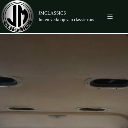
Ga
naar
de
JMCLASSICS
inhoud
In- en verkoop van classic cars