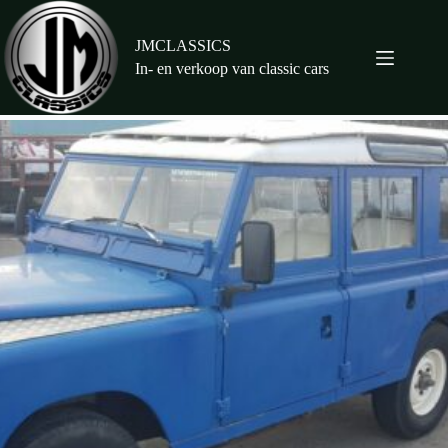
Ga
naar
de
JMCLASSICS
inhoud
In- en verkoop van classic cars