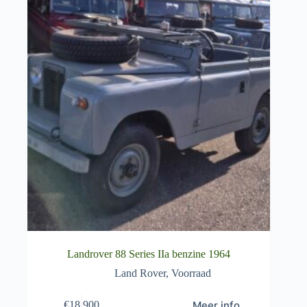
Landrover 88 Series IIa benzine 1964
Land Rover
,
Voorraad
Meer info
€
18.900