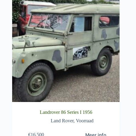
Landrover 86 Series I 1956
Land Rover
,
Voorraad
Meer info
€
16.500