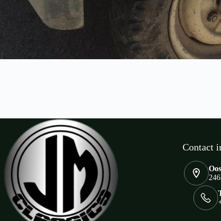
Contact i
Oos
246