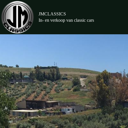
Ga
naar
de
JMCLASSICS
inhoud
In- en verkoop van classic cars