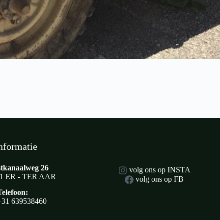
nformatie
tkanaalweg 26
volg ons op INSTA
1 ER - TER AAR
volg ons op FB
Telefoon:
+31 639538460