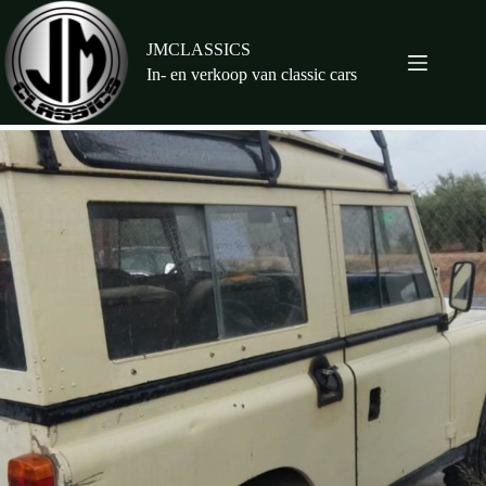
Ga
naar
de
JMCLASSICS
inhoud
In- en verkoop van classic cars