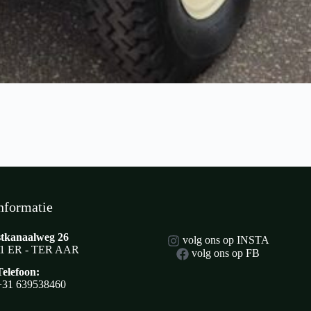
nformatie
tkanaalweg 26
volg ons op INSTA
1 ER - TER AAR
volg ons op FB
Telefoon:
+31 639538460