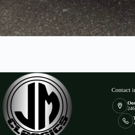
Contact i
Oos
246