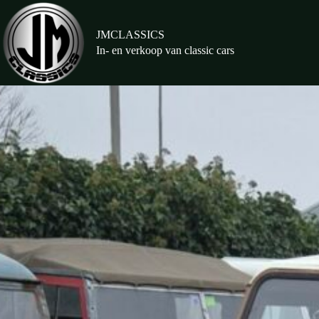
Ga
naar
de
JMCLASSICS
inhoud
In- en verkoop van classic cars