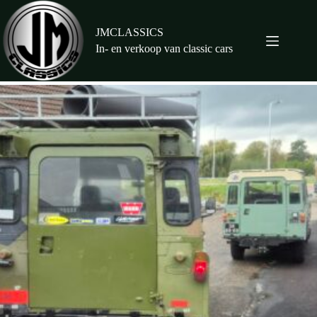
Ga
naar
de
JMCLASSICS
inhoud
In- en verkoop van classic cars