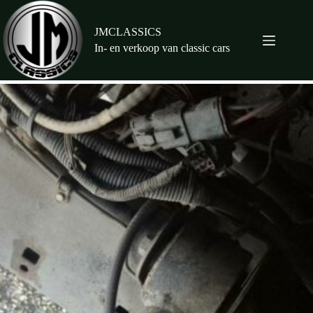
Ga
naar
de
JMCLASSICS
inhoud
In- en verkoop van classic cars