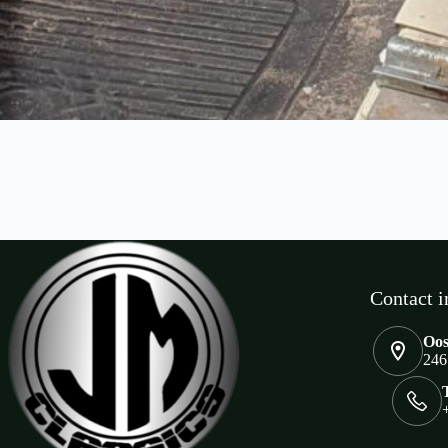
Contact i
Oos
246