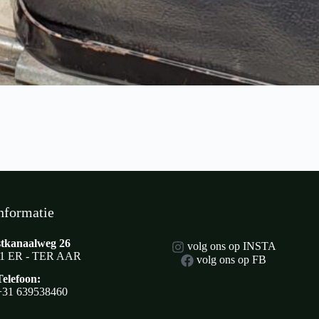
nformatie
tkanaalweg 26
volg ons op INSTA
1 ER - TER AAR
volg ons op FB
Telefoon:
+31 639538460