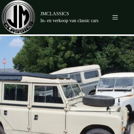
Ga
naar
de
JMCLASSICS
inhoud
In- en verkoop van classic cars