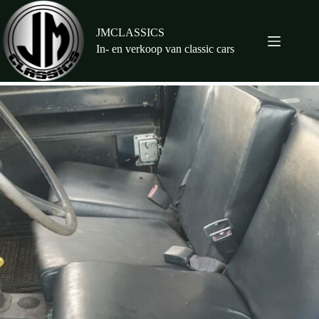
Ga
naar
de
JMCLASSICS
inhoud
In- en verkoop van classic cars