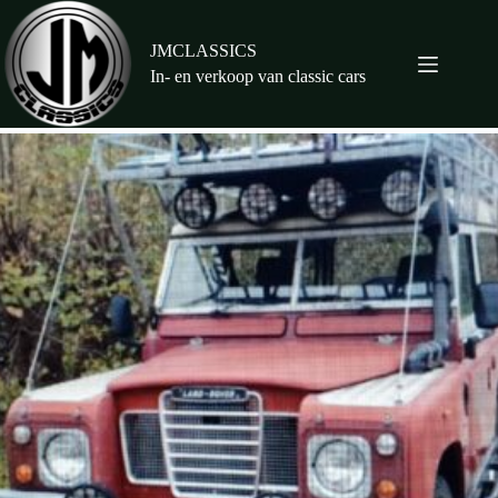
Ga
naar
de
JMCLASSICS
inhoud
In- en verkoop van classic cars