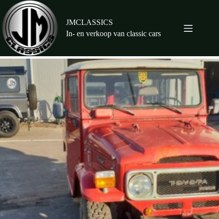
Ga
naar
de
JMCLASSICS
inhoud
In- en verkoop van classic cars