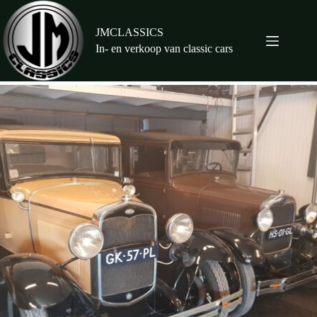
Ga
naar
de
JMCLASSICS
inhoud
In- en verkoop van classic cars